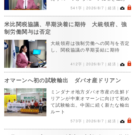
.
541字｜
2026/8/7
｜経済｜
米比関税協議、早期決着に期待 大統領府、強
制労働関与は否定
大統領府は強制労働への関与を否定
し、関税協議の早期妥結に期待
.
412字｜
2026/8/7
｜経済｜
オマーンへ初の試験輸出 ダバオ産ドリアン
ミンダナオ地方ダバオ市産の生鮮ド
リアンが中東オマーンに向けて初め
て試験輸出。中国に続く新たな輸出
ルート
.
573字｜
2026/8/7
｜経済｜