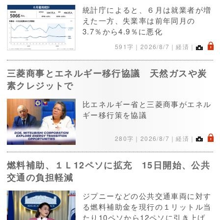
統計庁によると、６月は就業者が増
えた一方、失業率は前年同月の
3.7％から4.9％に悪化
.
591字｜
2026/8/7
｜経済｜
三菱商事とエネルギー移行協議 天然ガスや炭
素クレジットで
比エネルギー省と三菱商事がエネル
ギー移行策を協議
.
280字｜
2026/8/7
｜経済｜
燃料補助、１Ｌ12ペソに拡充 15日開始、公共
交通の負担軽減
ジプニーなどの公共交通車両に対す
る燃料補助金を現行の１リットル当
たり10ペソから12ペソに引き上げ