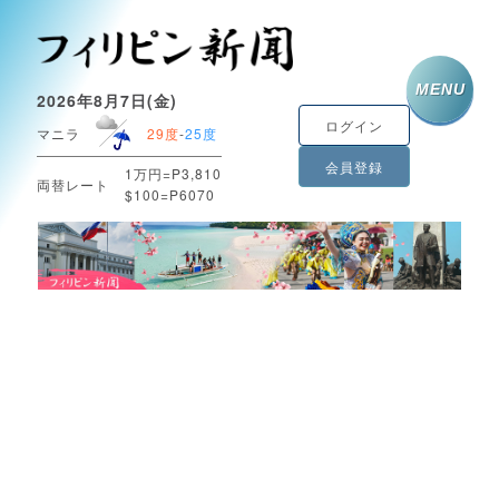
MENU
2026年8月7日(金)
ログイン
マニラ
29度
-
25度
会員登録
1万円=P3,810
両替レート
$100=P6070