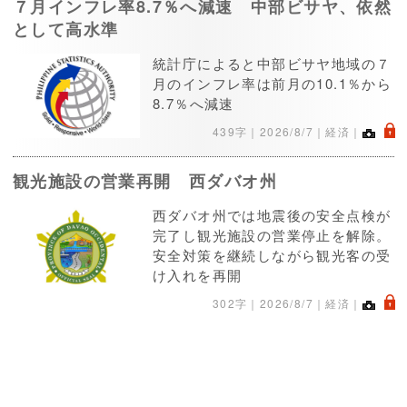
７月インフレ率8.7％へ減速 中部ビサヤ、依然
として高水準
統計庁によると中部ビサヤ地域の７
月のインフレ率は前月の10.1％から
8.7％へ減速
.
439字｜
2026/8/7
｜経済｜
観光施設の営業再開 西ダバオ州
西ダバオ州では地震後の安全点検が
完了し観光施設の営業停止を解除。
安全対策を継続しながら観光客の受
け入れを再開
.
302字｜
2026/8/7
｜経済｜