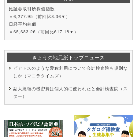
比証券取引所株価指数
＝6,277.95（前回比8.36▼）
日経平均株価
＝65,683.26（前回比617.18▼）
きょうの地元紙トップニュース
ピアトスのような愛称利用について会計検査院も規則な
しか（マニラタイムズ）
副大統領の機密費は個人的に使われたと会計検査院（ス
ター）