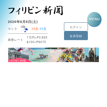
MENU
2026年8月8日(土)
ログイン
マニラ
29度
-
25度
会員登録
1万円=P3,820
両替レート
$100=P6075