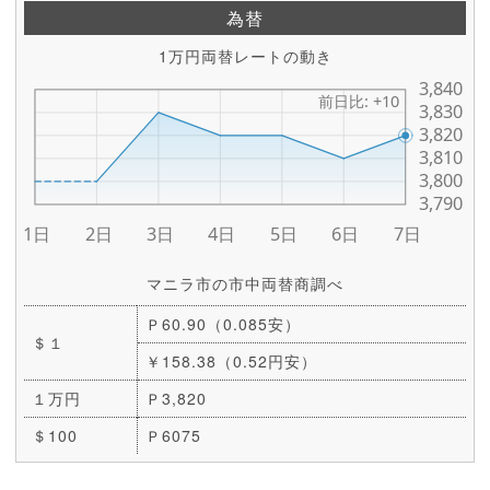
為替
1万円両替レートの動き
マニラ市の市中両替商調べ
Ｐ60.90（0.085安）
＄１
￥158.38（0.52円安）
１万円
Ｐ3,820
＄100
Ｐ6075