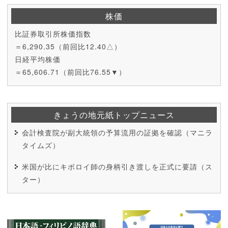
株価
比証券取引所株価指数
＝6,290.35（前回比12.40△）
日経平均株価
＝65,606.71（前回比76.55▼）
きょうの地元紙トップニュース
会計検査院が副大統領の予算流用の証拠を確認（マニラ
タイムズ）
米国が比にキボロイ師の身柄引き渡しを正式に要請（ス
ター）