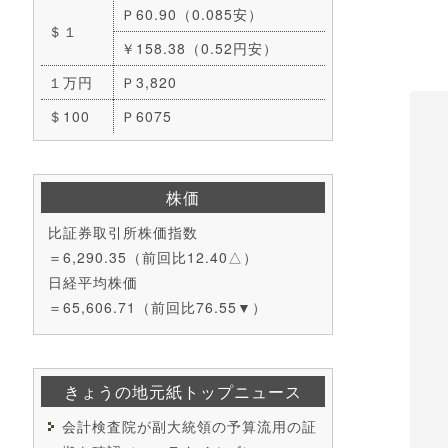
Ｐ60.90（0.085安）
＄１
￥158.38（0.52円安）
１万円
Ｐ3,820
＄100
Ｐ6075
株価
比証券取引所株価指数
＝6,290.35（前回比12.40△）
日経平均株価
＝65,606.71（前回比76.55▼）
きょうの地元紙トップニュース
会計検査院が副大統領の予算流用の証