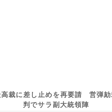
最高裁に差し止めを再要請 営弾劾
判でサラ副大統領陣