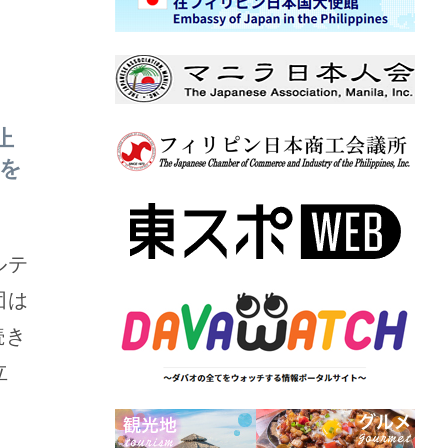
止
」を
ルテ
団は
続き
立