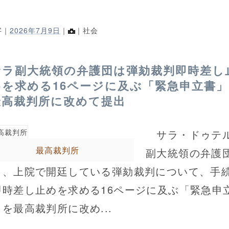
字｜
2026年7月9日
｜
｜社会
サラ副大統領の弁護団は弾劾裁判即時差し
めを求める16ページに及ぶ「緊急申立書
最高裁判所に改めて提出
サラ・ドゥテ
最高裁判所
副大統領の弁護
日、上院で開廷している弾劾裁判について、手
即時差し止めを求める16ページに及ぶ「緊急申
を最高裁判所に改め...