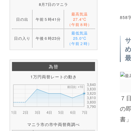
8月7日のマニラ
最高気温
858
日の出
午前５時41分
27.4°C
（午前８時）
最低気温
日の入り
午後６時23分
25.0°C
（午前２時）
為替
1万円両替レートの動き
７
の
書」
マニラ市の市中両替商調べ