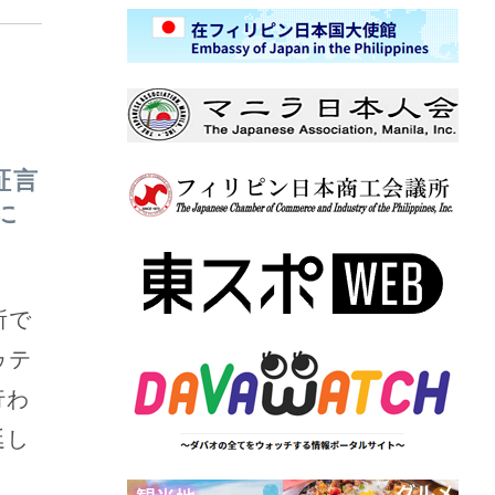
証言
に
所で
ゥテ
行わ
廷し