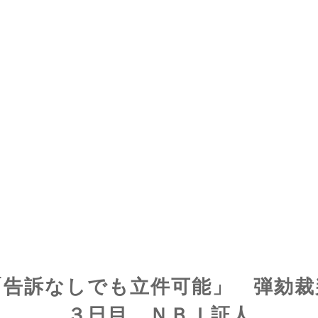
「告訴なしでも立件可能」 弾劾裁
３日目、ＮＢＩ証人