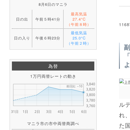
8月6日のマニラ
最高気温
日の出
午前５時41分
27.4°C
（午前８時）
116
最低気温
日の入り
午後６時23分
25.0°C
（午前２時）
為替
1万円両替レートの動き
ル
れ
マニラ市の市中両替商調べ
た国