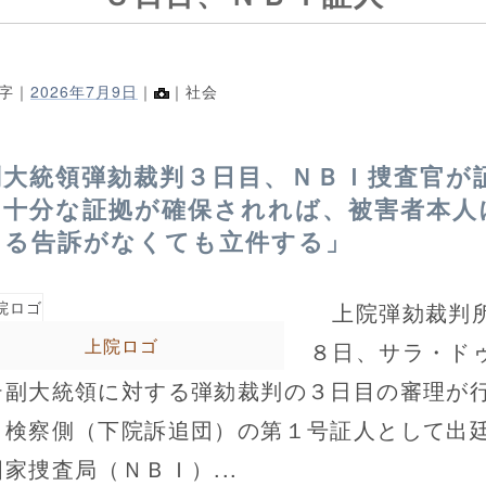
8字｜
2026年7月9日
｜
｜社会
副大統領弾劾裁判３日目、ＮＢＩ捜査官が
「十分な証拠が確保されれば、被害者本人
よる告訴がなくても立件する」
上院弾劾裁判
上院ロゴ
８日、サラ・ド
テ副大統領に対する弾劾裁判の３日目の審理が
、検察側（下院訴追団）の第１号証人として出
家捜査局（ＮＢＩ）...