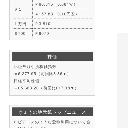
Ｐ60.815（0.064安）
＄１
￥157.88（0.16円安）
１万円
Ｐ3,810
＄100
Ｐ6070
株価
比証券取引所株価指数
＝6,277.95（前回比8.36▼）
日経平均株価
＝65,683.26（前回比617.18▼）
きょうの地元紙トップニュース
ピアトスのような愛称利用について会