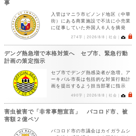
事
入管はマニラ市ビノンド地区（中華
街）にある商業施設で不法に小売業
に従事していた外国人６人を摘発
.
274字｜
2026/8/8
｜社会｜
デング熱急増で本格対策へ セブ市、緊急行動
計画の策定指示
セブ市でデング熱感染者が急増。ア
ーキバル市長は包括的な対策行動計
画を提出するよう担当部署に指示
.
490字｜
2026/8/8
｜社会｜
害虫被害で「非常事態宣言」 バコロド市、被
害額２億ペソ
バコロド市の市議会はカイガラムシ