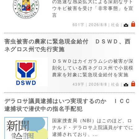
の急速な感染拡大による深刻なサト
ウキビ被害を受け「非常事態」を宣
言
.
601字｜
2026/8/8
｜社会｜
害虫被害の農家に緊急現金給付 ＤＳＷＤ、西
ネグロス州で先行実施
ＤＳＷＤはカイガラムシの被害が深
刻化している西ネグロス州で小規模
農家を対象に緊急現金給付を実施
.
439字｜
2026/8/8
｜社会｜
デラロサ議員逮捕はいつ実現するのか ＩＣＣ
逮捕状で潜伏中の指名手配犯
国家捜査局（NBI）はこのほど、ロ
ナルド・デラロサ上院議員がすでに
逮捕されており、...