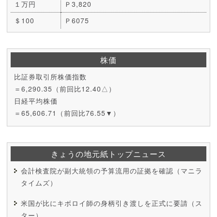
１万円
Ｐ3,820
＄100
Ｐ6075
株価
比証券取引所株価指数
＝6,290.35（前回比12.40△）
日経平均株価
＝65,606.71（前回比76.55▼）
きょうの地元紙トップニュース
会計検査院が副大統領の予算流用の証拠を確認（マニラ
タイムズ）
米国が比にキボロイ師の身柄引き渡しを正式に要請（ス
ター）