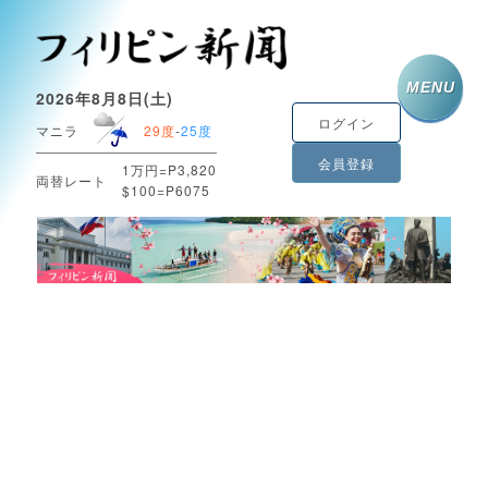
MENU
2026年8月8日(土)
ログイン
マニラ
29度
-
25度
会員登録
1万円=P3,820
両替レート
$100=P6075