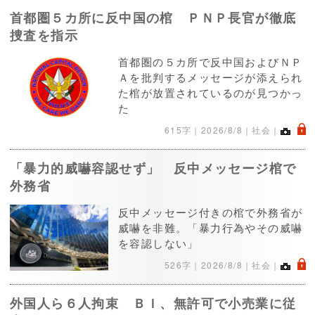
首都圏５カ所に反中国の棺 ＰＮＰ長官が徹底
捜査を指示
首都圏の５カ所で反中国およびＮＰ
Ａを批判するメッセージが添えられ
た棺が放置されているのが見つかっ
た
.
615字｜
2026/8/8
｜社会｜
「暴力的威嚇容認せず」 反中メッセージ棺で
外務省
反中メッセージ付きの棺で外務省が
威嚇を非難。「暴力行為やその威嚇
を容認しない」
.
526字｜
2026/8/8
｜社会｜
外国人ら６人拘束 ＢＩ、無許可で小売業に従