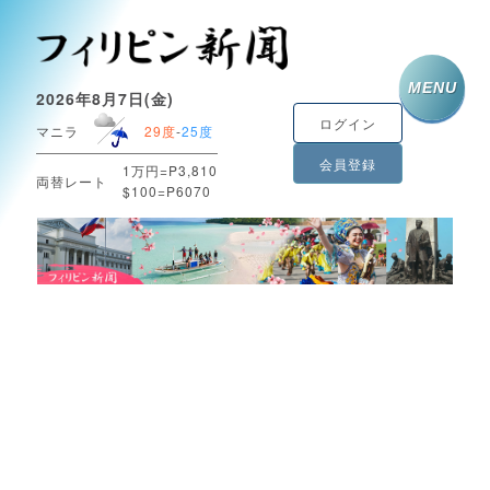
MENU
2026年8月7日(金)
ログイン
マニラ
29度
-
25度
会員登録
1万円=P3,810
両替レート
$100=P6070