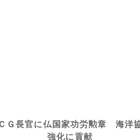
ＣＧ長官に仏国家功労勲章 海洋
強化に貢献