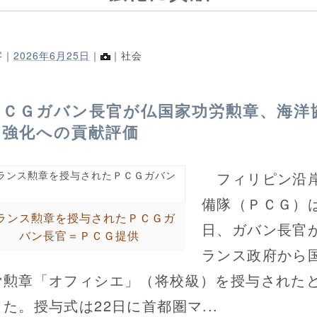
字｜
2026年6月25日
｜
｜社会
ＰＣＧガバン長官が仏国家功労勲章、海洋
力強化への貢献評価
フィリピン沿
備隊（ＰＣＧ）は
ランス勲章を授与されたＰＣＧガ
日、ガバン長官
バン長官＝ＰＣＧ提供
ランス政府から
労勲章「オフィシエ」（将校級）を授与された
た。授与式は22日に首都圏マ...