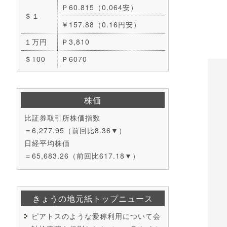
Ｐ60.815（0.064安）
＄１
￥157.88（0.16円安）
１万円
Ｐ3,810
＄100
Ｐ6070
株価
比証券取引所株価指数
＝6,277.95（前回比8.36▼）
日経平均株価
＝65,683.26（前回比617.18▼）
きょうの地元紙トップニュース
ピアトスのような愛称利用について会