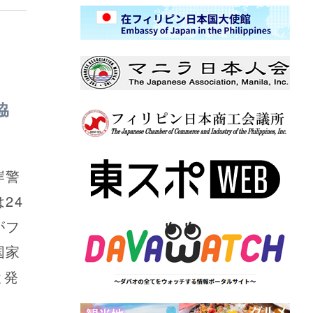
協
岸警
24
がフ
国家
と発