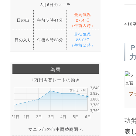
8月6日のマニラ
最高気温
日の出
午前５時41分
27.4°C
410
（午前８時）
最低気温
日の入り
午後６時23分
25.0°C
（午前２時）
為替
1万円両替レートの動き
フ
功
マニラ市の市中両替商調べ
表し