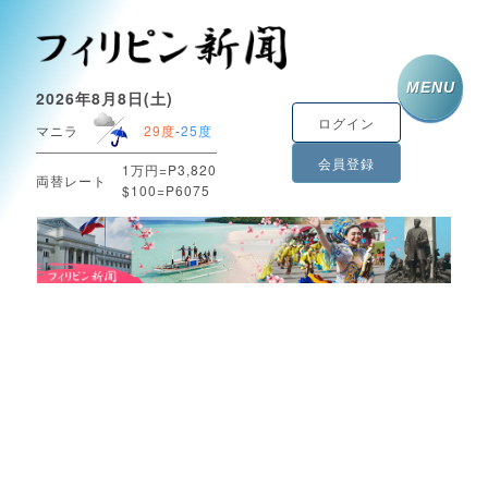
MENU
2026年8月8日(土)
ログイン
マニラ
29度
-
25度
会員登録
1万円=P3,820
両替レート
$100=P6075