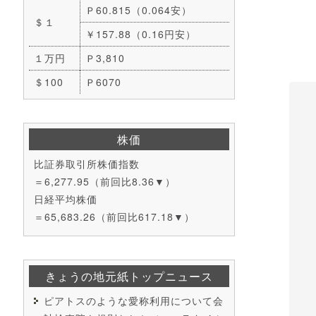
Ｐ60.815（0.064安）
＄１
￥157.88（0.16円安）
１万円
Ｐ3,810
＄100
Ｐ6070
株価
比証券取引所株価指数
＝6,277.95（前回比8.36▼）
日経平均株価
＝65,683.26（前回比617.18▼）
きょうの地元紙トップニュース
ピアトスのような愛称利用について会