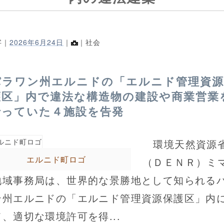
字｜
2026年6月24日
｜
｜社会
パラワン州エルニドの「エルニド管理資源
護区」内で違法な構造物の建設や商業営業
行っていた４施設を告発
環境天然資源
エルニド町ロゴ
（ＤＥＮＲ）ミ
地域事務局は、世界的な景勝地として知られる
ン州エルニドの「エルニド管理資源保護区」内
、適切な環境許可を得...