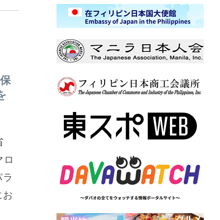
保
を
省
マロ
パラ
にお