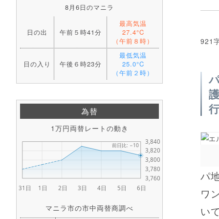
8月6日のマニラ
最高気温
日の出
午前５時41分
27.4°C
（午前８時）
921
最低気温
日の入り
午後６時23分
25.0°C
（午前２時）
為替
1万円両替レートの動き
パ
ワ
マニラ市の市中両替商調べ
いて