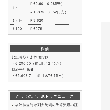
Ｐ60.90（0.085安）
＄１
￥158.38（0.52円安）
１万円
Ｐ3,820
＄100
Ｐ6075
株価
比証券取引所株価指数
＝6,290.35（前回比12.40△）
日経平均株価
＝65,606.71（前回比76.55▼）
きょうの地元紙トップニュース
会計検査院が副大統領の予算流用の証