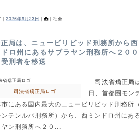
字｜
2026年6月23日
｜
｜社会
矯正局は、ニュービリビッド刑務所から西
ンドロ州にあるサブラヤン刑務所へ２００
の受刑者を移送
司法省矯正局は
司法省矯正局ロゴ
日、首都圏モン
パ市にある国内最大のニュービリビッド刑務所
モンテンルパ刑務所）から、西ミンドロ州にあ
ヤン刑務所へ２０...