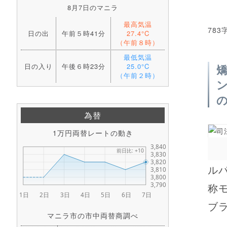
8月7日のマニラ
最高気温
783
日の出
午前５時41分
27.4°C
（午前８時）
最低気温
日の入り
午後６時23分
25.0°C
（午前２時）
為替
1万円両替レートの動き
ル
称
ブラ
マニラ市の市中両替商調べ