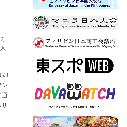
ミ
人
21
テン
（通
るサ