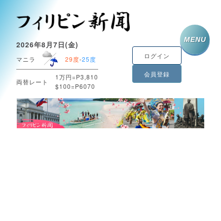
MENU
2026年8月7日(金)
ログイン
マニラ
29度
-
25度
会員登録
1万円=P3,810
両替レート
$100=P6070