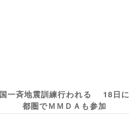
国一斉地震訓練行われる 18日
都圏でＭＭＤＡも参加