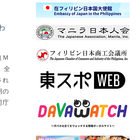
わ
（Ｍ
、全
され
期の
同庁