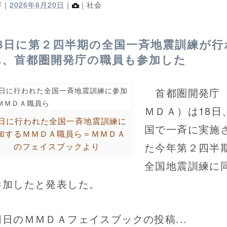
字｜
2026年6月20日
｜
｜社会
18日に第２四半期の全国一斉地震訓練が行
れ、首都圏開発庁の職員も参加した
首都圏開発庁
ＭＤＡ）は18日
8日に行われた全国一斉地震訓練に
国で一斉に実施
加するＭＭＤＡ職員ら＝ＭＭＤＡ
た今年第２四半
のフェイスブックより
全国地震訓練に
参加したと発表した。
日のＭＭＤＡフェイスブックの投稿...