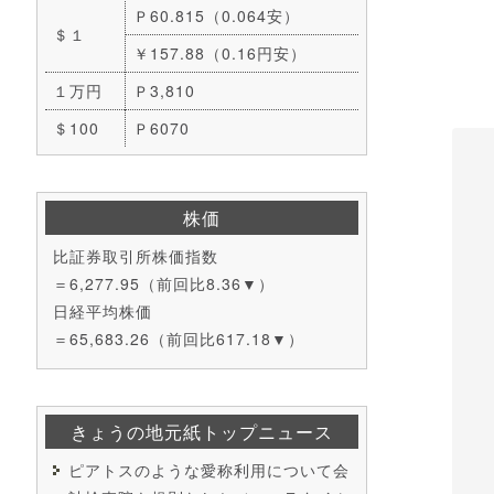
Ｐ60.815（0.064安）
＄１
￥157.88（0.16円安）
１万円
Ｐ3,810
＄100
Ｐ6070
株価
比証券取引所株価指数
＝6,277.95（前回比8.36▼）
日経平均株価
＝65,683.26（前回比617.18▼）
きょうの地元紙トップニュース
ピアトスのような愛称利用について会