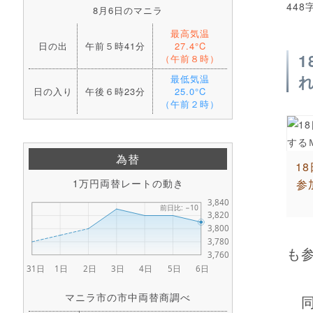
448
8月6日のマニラ
最高気温
日の出
午前５時41分
27.4°C
（午前８時）
最低気温
日の入り
午後６時23分
25.0°C
（午前２時）
為替
1
1万円両替レートの動き
参
も
マニラ市の市中両替商調べ
同