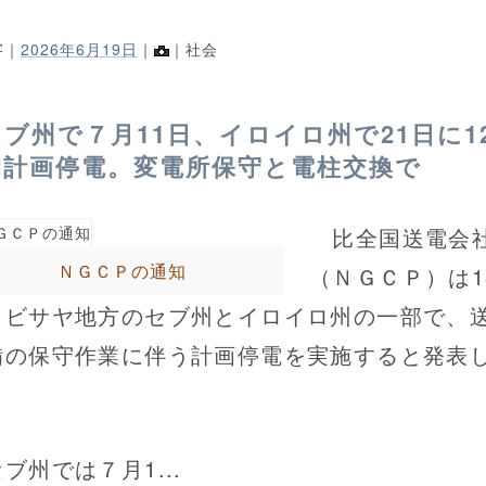
字｜
2026年6月19日
｜
｜社会
セブ州で７月11日、イロイロ州で21日に1
間計画停電。変電所保守と電柱交換で
比全国送電会
ＮＧＣＰの通知
（ＮＧＣＰ）は1
、ビサヤ地方のセブ州とイロイロ州の一部で、
備の保守作業に伴う計画停電を実施すると発表
。
州では７月1...