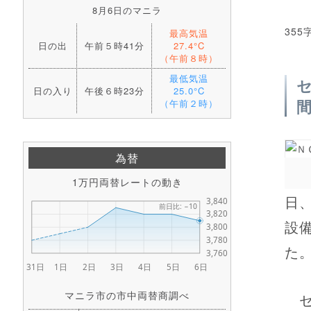
8月6日のマニラ
355
最高気温
日の出
午前５時41分
27.4°C
（午前８時）
最低気温
日の入り
午後６時23分
25.0°C
（午前２時）
為替
1万円両替レートの動き
日
設
た
マニラ市の市中両替商調べ
セブ