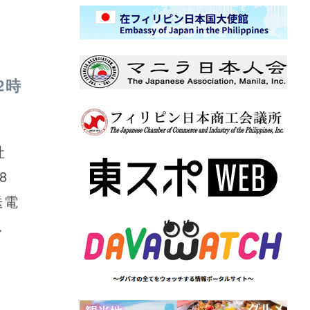
2時
社
8
送電
し