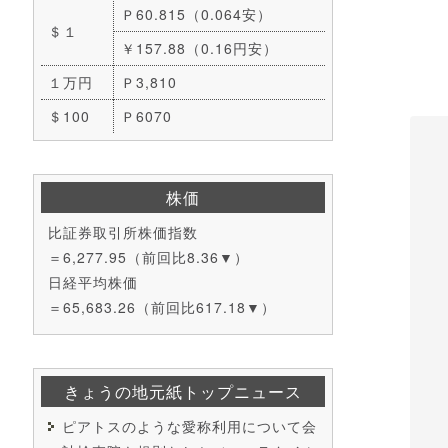
Ｐ60.815（0.064安）
＄１
￥157.88（0.16円安）
１万円
Ｐ3,810
＄100
Ｐ6070
株価
比証券取引所株価指数
＝6,277.95（前回比8.36▼）
日経平均株価
＝65,683.26（前回比617.18▼）
きょうの地元紙トップニュース
ピアトスのような愛称利用について会