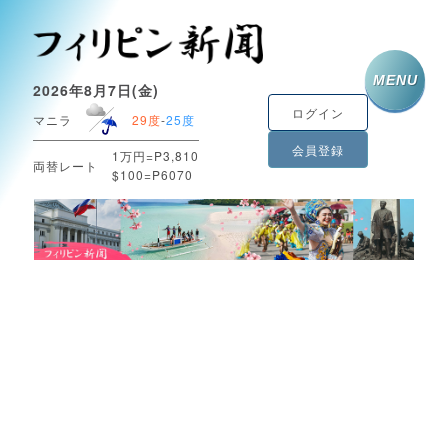
MENU
2026年8月7日(金)
ログイン
マニラ
29度
-
25度
会員登録
1万円=P3,810
両替レート
$100=P6070