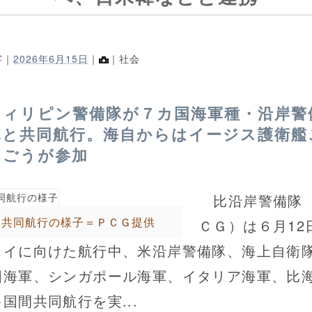
字｜
2026年6月15日
｜
｜社会
フィリピン警備隊が７カ国海軍種・沿岸警
隊と共同航行。海自からはイージス護衛艦
んごうが参加
比沿岸警備隊
共同航行の様子＝ＰＣＧ提供
ＣＧ）は６月12
ワイに向けた航行中、米沿岸警備隊、海上自衛
国海軍、シンガポール海軍、イタリア海軍、比
国間共同航行を実...