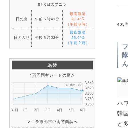
8月6日のマニラ
最高気温
日の出
午前５時41分
27.4°C
（午前８時）
403
最低気温
日の入り
午後６時23分
25.0°C
（午前２時）
為替
1万円両替レートの動き
ハ
韓
マニラ市の市中両替商調べ
と多