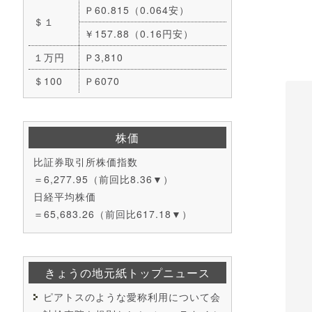
Ｐ60.815（0.064安）
＄１
￥157.88（0.16円安）
１万円
Ｐ3,810
＄100
Ｐ6070
株価
比証券取引所株価指数
＝6,277.95（前回比8.36▼）
日経平均株価
＝65,683.26（前回比617.18▼）
きょうの地元紙トップニュース
ピアトスのような愛称利用について会