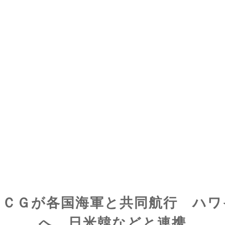
ＰＣＧが各国海軍と共同航行 ハワ
へ、日米韓などと連携