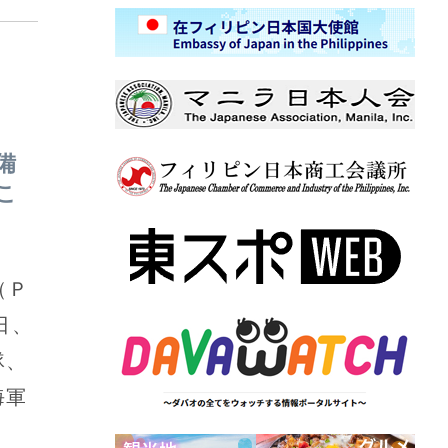
備
こ
（Ｐ
日、
隊、
海軍