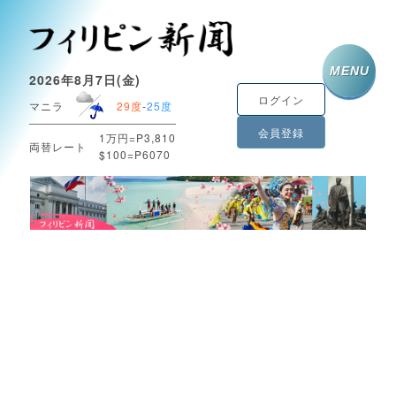
MENU
2026年8月7日(金)
ログイン
マニラ
29度
-
25度
会員登録
1万円=P3,810
両替レート
$100=P6070