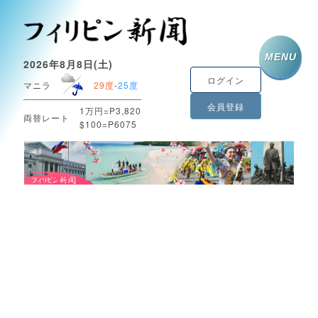
MENU
2026年8月8日(土)
ログイン
マニラ
29度
-
25度
会員登録
1万円=P3,820
両替レート
$100=P6075