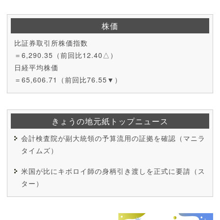
株価
比証券取引所株価指数
＝6,290.35（前回比12.40△）
日経平均株価
＝65,606.71（前回比76.55▼）
きょうの地元紙トップニュース
会計検査院が副大統領の予算流用の証拠を確認（マニラ
タイムズ）
米国が比にキボロイ師の身柄引き渡しを正式に要請（ス
ター）