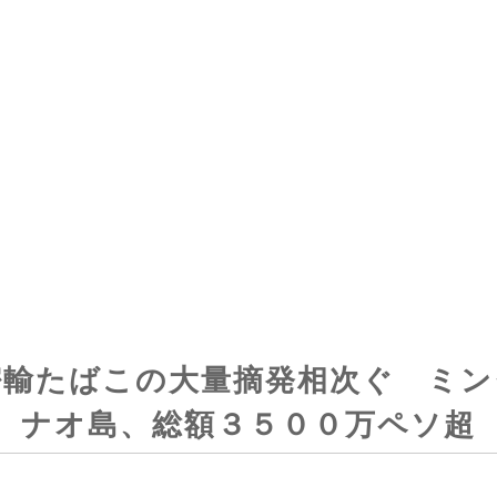
密輸たばこの大量摘発相次ぐ ミン
ナオ島、総額３５００万ペソ超