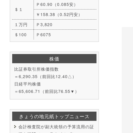
Ｐ60.90（0.085安）
＄１
￥158.38（0.52円安）
１万円
Ｐ3,820
＄100
Ｐ6075
株価
比証券取引所株価指数
＝6,290.35（前回比12.40△）
日経平均株価
＝65,606.71（前回比76.55▼）
きょうの地元紙トップニュース
会計検査院が副大統領の予算流用の証