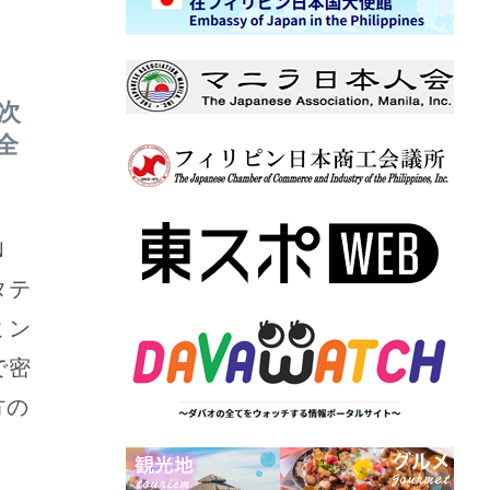
次
全
Ｎ
タテ
ミン
で密
方の