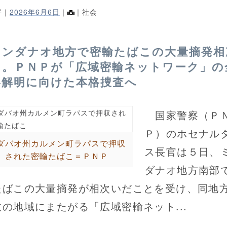
字｜
2026年6月6日
｜
｜社会
ミンダナオ地方で密輸たばこの大量摘発相
ぐ。ＰＮＰが「広域密輸ネットワーク」の
容解明に向けた本格捜査へ
国家警察（Ｐ
Ｐ）のホセナル
ダバオ州カルメン町ラパスで押収
ス長官は５日、
された密輸たばこ＝ＰＮＰ
ダナオ地方南部
たばこの大量摘発が相次いだことを受け、同地
数の地域にまたがる「広域密輸ネット...