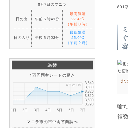
8月7日のマニラ
801
最高気温
日の出
午前５時41分
27.4°C
（午前８時）
最低気温
日の入り
午後６時23分
25.0°C
（午前２時）
為替
1万円両替レートの動き
北
輸
複
マニラ市の市中両替商調べ