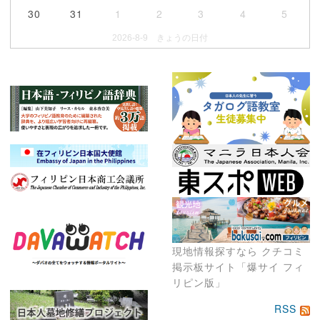
30
31
1
2
3
4
5
2026-8-9 きょうの日付
現地情報探すなら クチコミ
掲示板サイト「爆サイ フィ
リピン版」
RSS