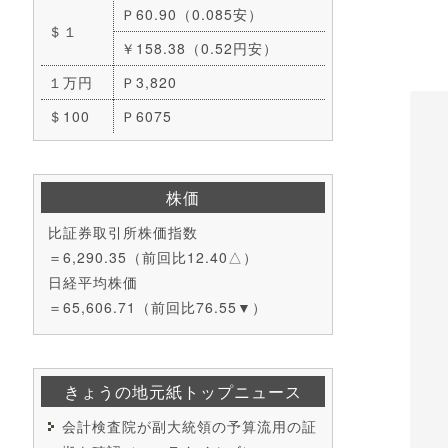
Ｐ60.90（0.085安）
＄１
￥158.38（0.52円安）
１万円
Ｐ3,820
＄100
Ｐ6075
株価
比証券取引所株価指数
＝6,290.35（前回比12.40△）
日経平均株価
＝65,606.71（前回比76.55▼）
きょうの地元紙トップニュース
会計検査院が副大統領の予算流用の証