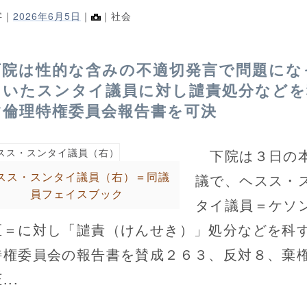
字｜
2026年6月5日
｜
｜社会
下院は性的な含みの不適切発言で問題にな
ていたスンタイ議員に対し譴責処分などを
す倫理特権委員会報告書を可決
下院は３日の
スス・スンタイ議員（右）＝同議
議で、ヘスス・
員フェイスブック
タイ議員＝ケソ
区＝に対し「譴責（けんせき）」処分などを科
特権委員会の報告書を賛成２６３、反対８、棄
...