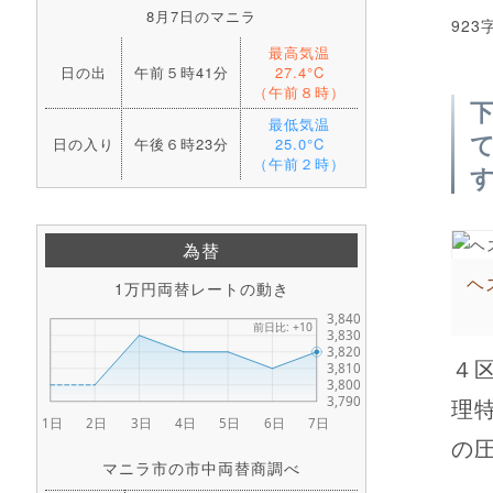
8月7日のマニラ
923
最高気温
日の出
午前５時41分
27.4°C
（午前８時）
最低気温
日の入り
午後６時23分
25.0°C
（午前２時）
為替
ヘ
1万円両替レートの動き
４
理
の圧
マニラ市の市中両替商調べ