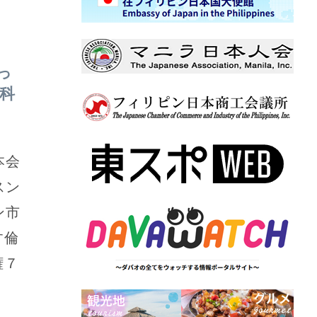
っ
科
本会
スン
ン市
す倫
権７