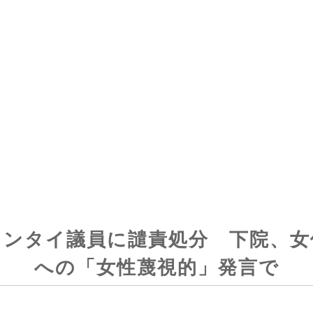
スンタイ議員に譴責処分 下院、女
への「女性蔑視的」発言で