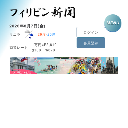
MENU
2026年8月7日(金)
ログイン
マニラ
29度
-
25度
会員登録
1万円=P3,810
両替レート
$100=P6070