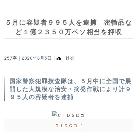
５月に容疑者９９５人を逮捕 密輸品な
ど１億２３５０万ペソ相当を押収
257字｜
2026年6月5日
｜
｜社会
国家警察犯罪捜査隊は、５月中に全国で展
開した大規模な治安・摘発作戦により計９
９５人の容疑者を逮捕
ＣＩＤＧロゴ