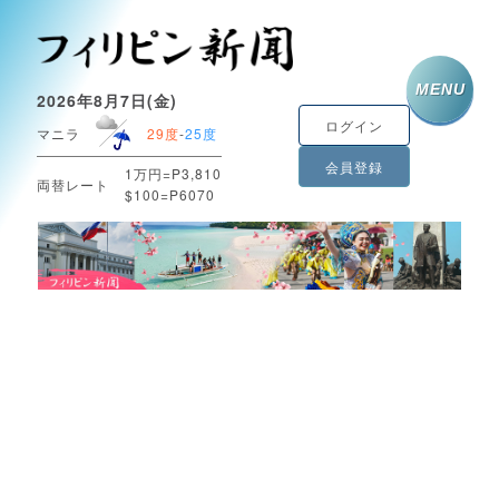
MENU
2026年8月7日(金)
ログイン
マニラ
29度
-
25度
会員登録
1万円=P3,810
両替レート
$100=P6070