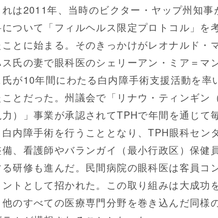
れは2011年、当時のビクター・ヤップ州知事
科について「フィルヘルス限定プロトコル」を
たことに始まる。そのきっかけがレオナルド・
ハス氏の妻で眼科医のシェリーアン・ミア＝マ
ス氏が10年間にわたる白内障手術支援活動を率
たことだった。州議会で「リナウ・ティンギン
視力）」事業が承認されてTPHで年間を通じて
、白内障手術を行うこととなり、TPH眼科セン
整備、看護師やバランガイ（最小行政区）保健
する研修も進んだ。民間病院の眼科医は客員コ
タントとして招かれた。この取り組みは大成功
、他のすべての医療専門分野を巻き込んだ同様