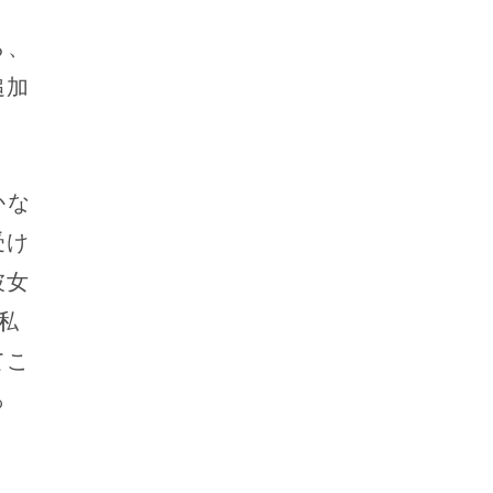
ら、
追加
。
かな
受け
彼女
私
てこ
っ