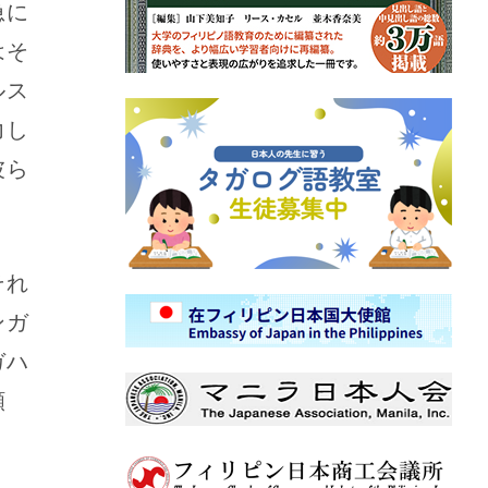
急に
はそ
ルス
力し
彼ら
。
それ
ンガ
ガハ
願
）