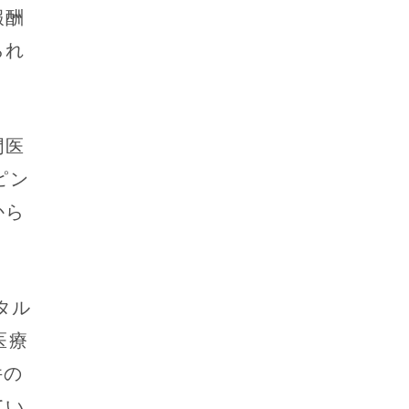
報酬
られ
門医
ピン
から
。
タル
医療
件の
てい