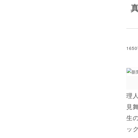
165
理
見
生
ッ