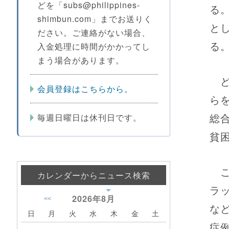
どを「subs@philippines-
る
shimbun.com」までお送りく
と
ださい。ご連絡がない場合、
る
入金処理に時間がかかってし
まう場合があります。
ど
会員登録はこちらから。
ら
総
毎週日曜日は休刊日です。
貧
こ
カレンダーからニュース検索
ラ
2026年
8月
<<
な
日
月
火
水
木
金
土
症