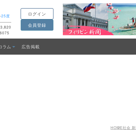
ログイン
-
25度
会員登録
3,820
6075
コラム
広告掲載
HOME
社会 