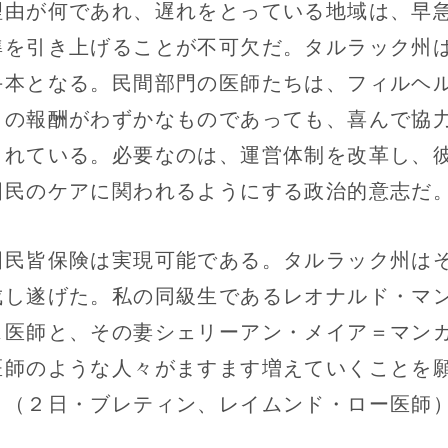
由が何であれ、遅れをとっている地域は、早
準を引き上げることが不可欠だ。タルラック州
手本となる。民間部門の医師たちは、フィルヘ
らの報酬がわずかなものであっても、喜んで協
くれている。必要なのは、運営体制を改革し、
国民のケアに関われるようにする政治的意志だ
民皆保険は実現可能である。タルラック州は
成し遂げた。私の同級生であるレオナルド・マ
ス医師と、その妻シェリーアン・メイア＝マン
医師のような人々がますます増えていくことを
。（２日・ブレティン、レイムンド・ロー医師