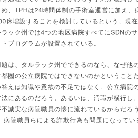
ため、TPHは24時間体制の手術室運営に加え、
100床増設することを検討しているという。現
ルラック州では4つの地区病院すべてにSDNの
イトプログラムが設置されている。
題は、タルラック州でできるのなら、なぜ他
首都圏の公立病院ではできないのかということ
の答えは知識や意欲の不足ではなく、公立病院
方法にあるのだろう。あるいは、汚職が横行し
が不誠実な病院職員の懐に流れているからだろ
？ 病院職員らによる詐欺行為も問題になってい