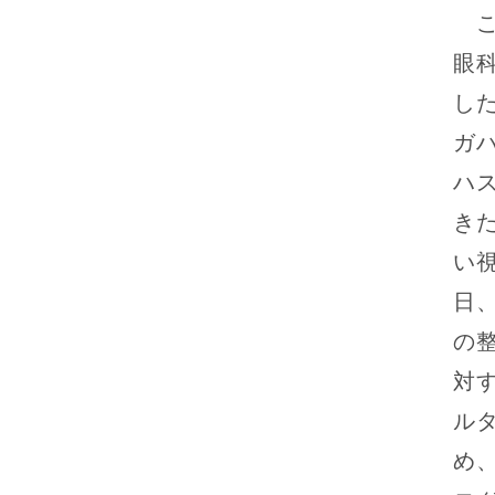
こ
眼
し
ガ
ハ
き
い
日
の
対
ル
め