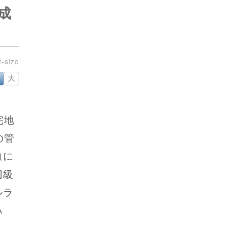
成
大
宅地
の管
血に
同級
ルラ
ハ