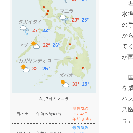
理
水
の
か
て
が
国
を
ハ
8月7日のマニラ
ス
最高気温
日の出
午前５時41分
27.4°C
う
（午前８時）
最低気温
日の入り
午後６時23分
25.0°C