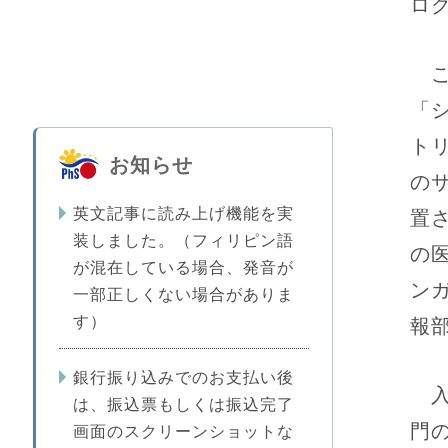
ロ
こ
「
ト
お知らせ
の
英文記事に読み上げ機能を実
置
装しました。（フィリピン語
の
が混在している場合、発音が
ン
一部正しくない場合がありま
す）
報
銀行振り込みでのお支払い後
入
は、振込票もしくは振込完了
門
画面のスクリーンショットな