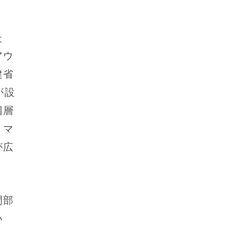
た
アウ
健省
が設
困層
・マ
が広
間部
い