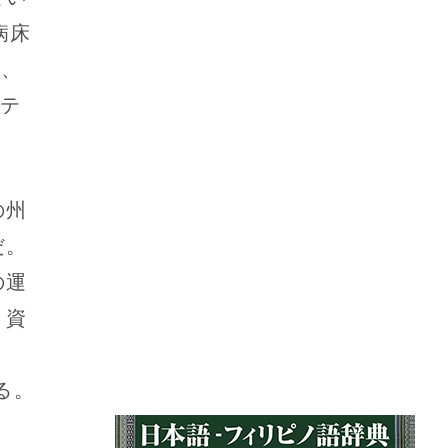
病床
在、
サテ
の州
だ。
の運
、資
う
る。