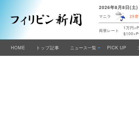
2026年8月8日(土)
マニラ
29度
1万円=P
両替レート
$100=P
HOME
トップ記事
ニュース一覧
PICK UP