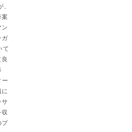
が、
考案
マン
ンガ
いて
（良
毎
ター
員に
ンサ
を収
のプ