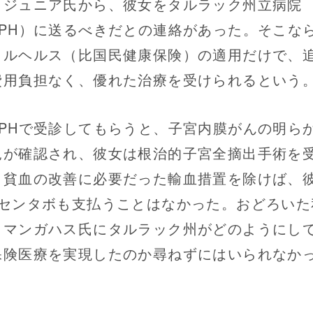
・ジュニア氏から、彼女をタルラック州立病院
TPH）に送るべきだとの連絡があった。そこな
ィルヘルス（比国民健康保険）の適用だけで、
費用負担なく、優れた治療を受けられるという
PHで受診してもらうと、子宮内膜がんの明ら
見が確認され、彼女は根治的子宮全摘出手術を
。貧血の改善に必要だった輸血措置を除けば、
1センタボも支払うことはなかった。おどろいた
、マンガハス氏にタルラック州がどのようにし
保険医療を実現したのか尋ねずにはいられなか
。