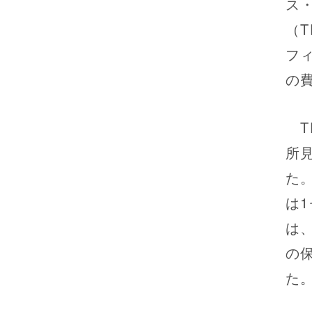
ス
（
フ
の
T
所
た
は
は
の
た