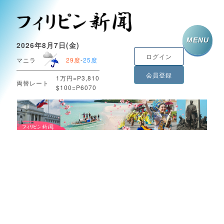
MENU
2026年8月7日(金)
ログイン
マニラ
29度
-
25度
会員登録
1万円=P3,810
両替レート
$100=P6070