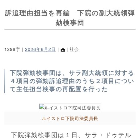
訴追理由担当を再編 下院の副大統領弾
劾検事団
1298字｜
2026年6月2日
｜
｜社会
下院弾劾検事団は、サラ副大統領に対する
４項目の弾劾訴追理由のうち２項目につい
て主任担当検事の再配置を行った
ルイストロ下院司法委員長
下院弾劾検事団は１日、サラ・ドゥテル