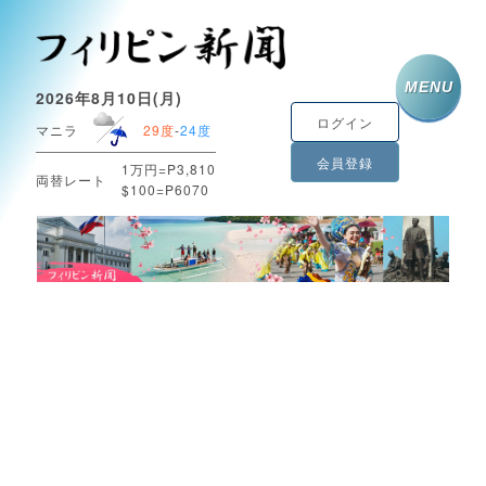
MENU
2026年8月10日(月)
ログイン
マニラ
29度
-
24度
会員登録
1万円=P3,810
両替レート
$100=P6070