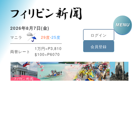
MENU
2026年8月7日(金)
ログイン
マニラ
29度
-
25度
会員登録
1万円=P3,810
両替レート
$100=P6070