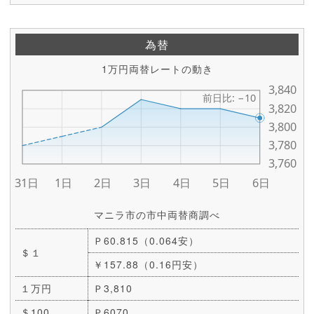
為替
1万円両替レートの動き
マニラ市の市中両替商調べ
Ｐ60.815（0.064安）
＄１
￥157.88（0.16円安）
１万円
Ｐ3,810
＄100
Ｐ6070