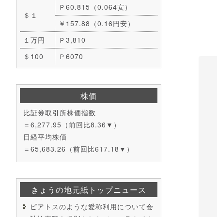
Ｐ60.815（0.064安）
＄１
￥157.88（0.16円安）
１万円
Ｐ3,810
＄100
Ｐ6070
株価
比証券取引所株価指数
＝6,277.95（前回比8.36▼）
日経平均株価
＝65,683.26（前回比617.18▼）
きょうの地元紙トップニュース
ピアトスのような愛称利用について会