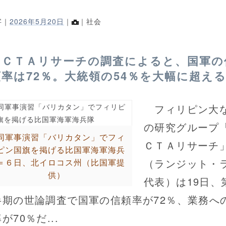
字｜
2026年5月20日
｜
｜社会
ＯＣＴＡリサーチの調査によると、国軍の
頼率は72％。大統領の54％を大幅に超え
フィリピン大
の研究グループ
同軍事演習「バリカタン」でフィ
ＣＴＡリサーチ
ピン国旗を掲げる比国軍海軍海兵
（ランジット・
＝６日、北イロコス州（比国軍提
供）
代表）は19日、
半期の世論調査で国軍の信頼率が72％、業務へ
が70％だ...