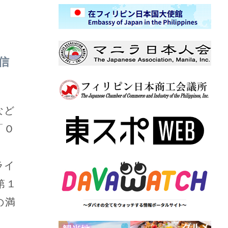
信
る
など
「Ｏ
」
ライ
第１
の満