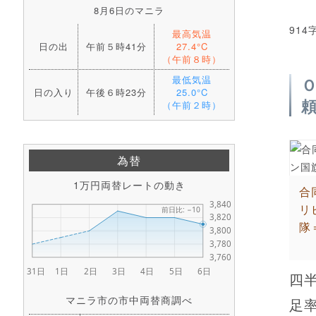
8月6日のマニラ
914
最高気温
日の出
午前５時41分
27.4°C
（午前８時）
最低気温
日の入り
午後６時23分
25.0°C
（午前２時）
為替
1万円両替レートの動き
合
リ
隊
四
マニラ市の市中両替商調べ
足率