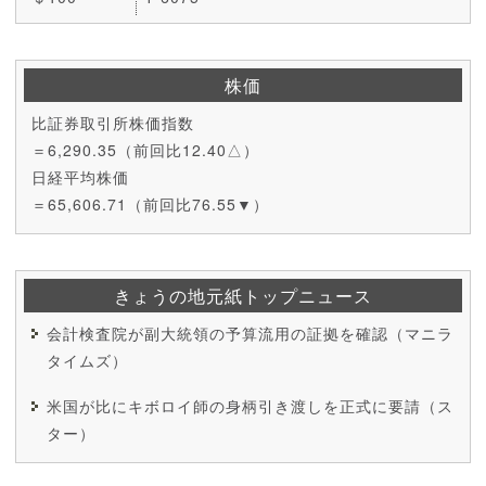
株価
比証券取引所株価指数
＝6,290.35（前回比12.40△）
日経平均株価
＝65,606.71（前回比76.55▼）
きょうの地元紙トップニュース
会計検査院が副大統領の予算流用の証拠を確認（マニラ
タイムズ）
米国が比にキボロイ師の身柄引き渡しを正式に要請（ス
ター）