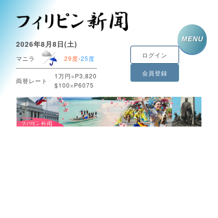
MENU
2026年8月8日(土)
ログイン
マニラ
29度
-
25度
会員登録
1万円=P3,820
両替レート
$100=P6075