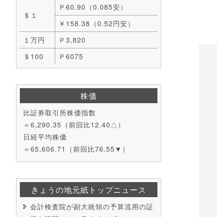
Ｐ60.90（0.085安）
＄１
￥158.38（0.52円安）
１万円
Ｐ3,820
＄100
Ｐ6075
株価
比証券取引所株価指数
＝6,290.35（前回比12.40△）
日経平均株価
＝65,606.71（前回比76.55▼）
きょうの地元紙トップニュース
会計検査院が副大統領の予算流用の証