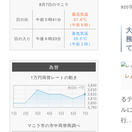
8月7日のマニラ
920
最高気温
日の出
午前５時41分
27.4°C
（午前８時）
最低気温
日の入り
午後６時23分
25.0°C
（午前２時）
為替
レ
1万円両替レートの動き
る
ル
行..
マニラ市の市中両替商調べ