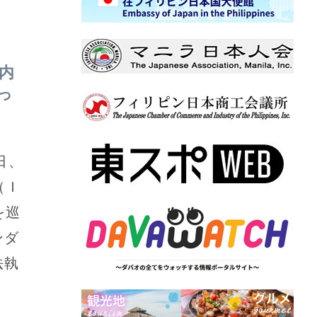
内
っ
日、
（Ｉ
を巡
ンダ
法執