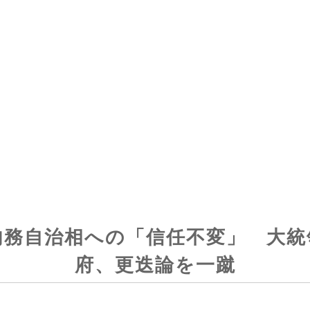
内務自治相への「信任不変」 大統
府、更迭論を一蹴