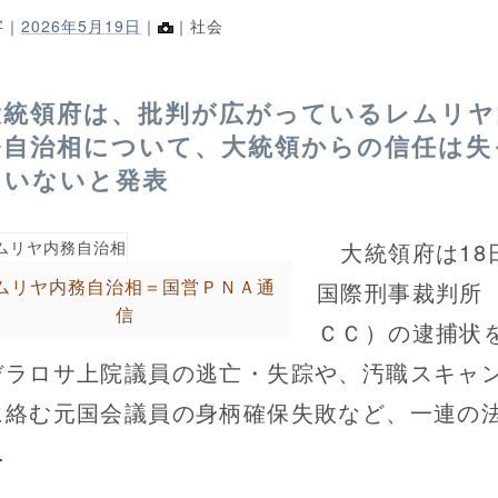
字｜
2026年5月19日
｜
｜社会
大統領府は、批判が広がっているレムリヤ
務自治相について、大統領からの信任は失
ていないと発表
大統領府は18
ムリヤ内務自治相＝国営ＰＮＡ通
国際刑事裁判所
信
ＣＣ）の逮捕状
デラロサ上院議員の逃亡・失踪や、汚職スキャ
に絡む元国会議員の身柄確保失敗など、一連の
.