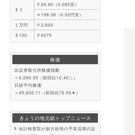
Ｐ60.90（0.085安）
＄１
￥158.38（0.52円安）
１万円
Ｐ3,820
＄100
Ｐ6075
株価
比証券取引所株価指数
＝6,290.35（前回比12.40△）
日経平均株価
＝65,606.71（前回比76.55▼）
きょうの地元紙トップニュース
会計検査院が副大統領の予算流用の証