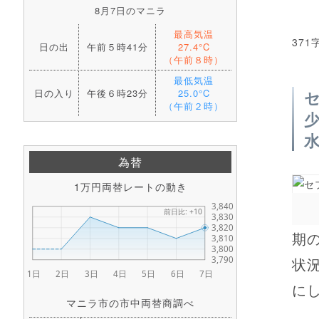
8月7日のマニラ
最高気温
371
日の出
午前５時41分
27.4°C
（午前８時）
最低気温
日の入り
午後６時23分
25.0°C
（午前２時）
為替
1万円両替レートの動き
期
状
にし
マニラ市の市中両替商調べ