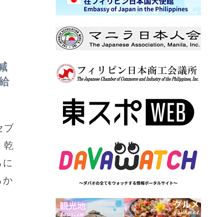
減
給
セブ
、乾
らに
らか