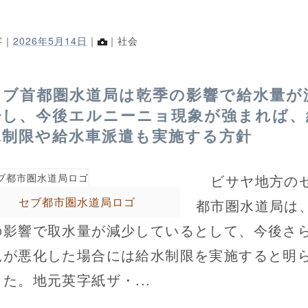
字｜
2026年5月14日
｜
｜社会
セブ首都圏水道局は乾季の影響で給水量が
少し、今後エルニーニョ現象が強まれば、
水制限や給水車派遣も実施する方針
ビサヤ地方の
セブ都市圏水道局ロゴ
都市圏水道局は
の影響で取水量が減少しているとして、今後さ
況が悪化した場合には給水制限を実施すると明
た。地元英字紙ザ・...