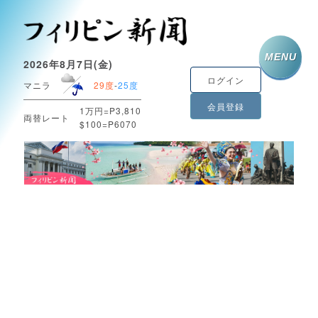
MENU
2026年8月7日(金)
ログイン
マニラ
29度
-
25度
会員登録
1万円=P3,810
両替レート
$100=P6070