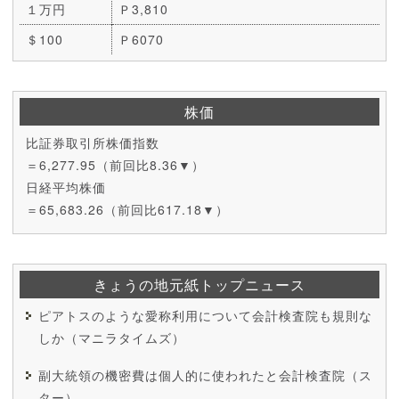
１万円
Ｐ3,810
＄100
Ｐ6070
株価
比証券取引所株価指数
＝6,277.95（前回比8.36▼）
日経平均株価
＝65,683.26（前回比617.18▼）
きょうの地元紙トップニュース
ピアトスのような愛称利用について会計検査院も規則な
しか（マニラタイムズ）
副大統領の機密費は個人的に使われたと会計検査院（ス
ター）