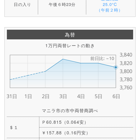
日の入り
午後６時23分
25.0°C
（午前２時）
為替
1万円両替レートの動き
マニラ市の市中両替商調べ
Ｐ60.815（0.064安）
＄１
￥157.88（0.16円安）