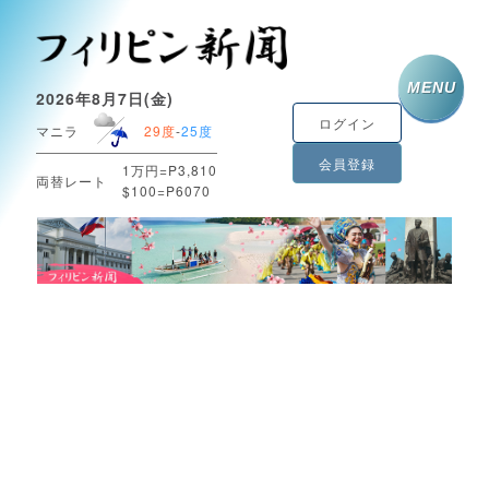
MENU
2026年8月7日(金)
ログイン
マニラ
29度
-
25度
会員登録
1万円=P3,810
両替レート
$100=P6070