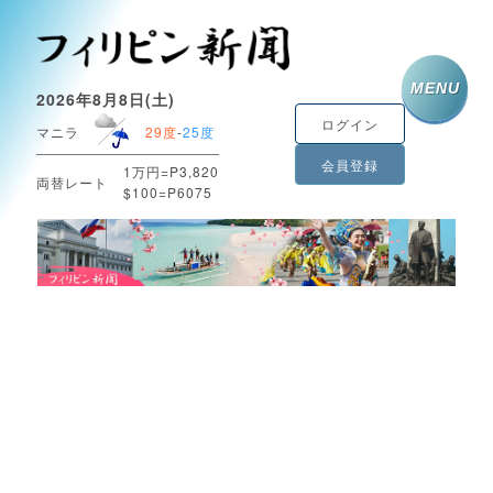
MENU
2026年8月8日(土)
ログイン
マニラ
29度
-
25度
会員登録
1万円=P3,820
両替レート
$100=P6075