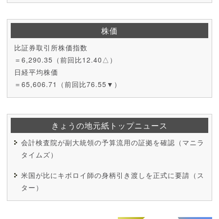
株価
比証券取引所株価指数
＝6,290.35（前回比12.40△）
日経平均株価
＝65,606.71（前回比76.55▼）
きょうの地元紙トップニュース
会計検査院が副大統領の予算流用の証拠を確認（マニラ
タイムズ）
米国が比にキボロイ師の身柄引き渡しを正式に要請（ス
ター）