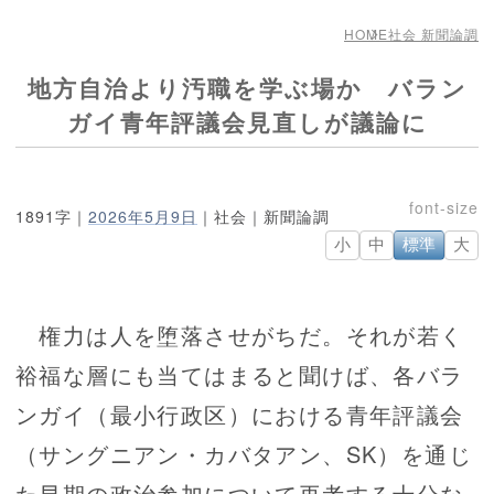
HOME
社会 新聞論調
地方自治より汚職を学ぶ場か バラン
ガイ青年評議会見直しが議論に
1891字｜
2026年5月9日
｜社会｜新聞論調
小
中
標準
大
権力は人を堕落させがちだ。それが若く
裕福な層にも当てはまると聞けば、各バラ
ンガイ（最小行政区）における青年評議会
（サングニアン・カバタアン、SK）を通じ
た早期の政治参加について再考する十分な