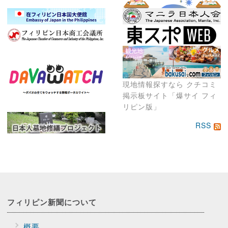
現地情報探すなら クチコミ
掲示板サイト「爆サイ フィ
リピン版」
RSS
フィリピン新聞に
ついて
概要