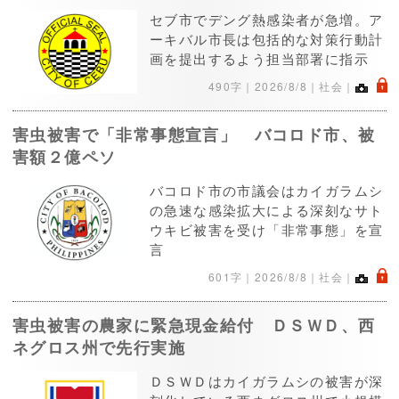
セブ市でデング熱感染者が急増。ア
ーキバル市長は包括的な対策行動計
画を提出するよう担当部署に指示
.
490字｜
2026/8/8
｜社会｜
害虫被害で「非常事態宣言」 バコロド市、被
害額２億ペソ
バコロド市の市議会はカイガラムシ
の急速な感染拡大による深刻なサト
ウキビ被害を受け「非常事態」を宣
言
.
601字｜
2026/8/8
｜社会｜
害虫被害の農家に緊急現金給付 ＤＳＷＤ、西
ネグロス州で先行実施
ＤＳＷＤはカイガラムシの被害が深