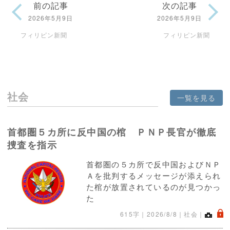
前の記事
次の記事
2026年5月9日
2026年5月9日
フィリピン新聞
フィリピン新聞
社会
一覧を見る
首都圏５カ所に反中国の棺 ＰＮＰ長官が徹底
捜査を指示
首都圏の５カ所で反中国およびＮＰ
Ａを批判するメッセージが添えられ
た棺が放置されているのが見つかっ
た
.
615字｜
2026/8/8
｜社会｜