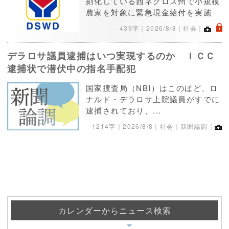
刻化している西ネグロス州で小規模
農家を対象に緊急現金給付を実施
.
439字｜
2026/8/8
｜社会｜
デラロサ議員逮捕はいつ実現するのか ＩＣＣ
逮捕状で潜伏中の指名手配犯
国家捜査局（NBI）はこのほど、ロ
ナルド・デラロサ上院議員がすでに
逮捕されており、...
1214字｜
2026/8/8
｜社会｜新聞論調｜
カレンダーからニュース検索