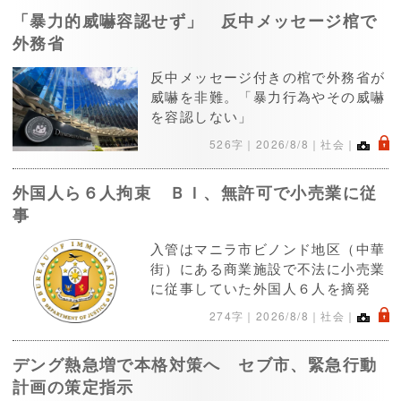
「暴力的威嚇容認せず」 反中メッセージ棺で
外務省
反中メッセージ付きの棺で外務省が
威嚇を非難。「暴力行為やその威嚇
を容認しない」
.
526字｜
2026/8/8
｜社会｜
外国人ら６人拘束 ＢＩ、無許可で小売業に従
事
入管はマニラ市ビノンド地区（中華
街）にある商業施設で不法に小売業
に従事していた外国人６人を摘発
.
274字｜
2026/8/8
｜社会｜
デング熱急増で本格対策へ セブ市、緊急行動
計画の策定指示