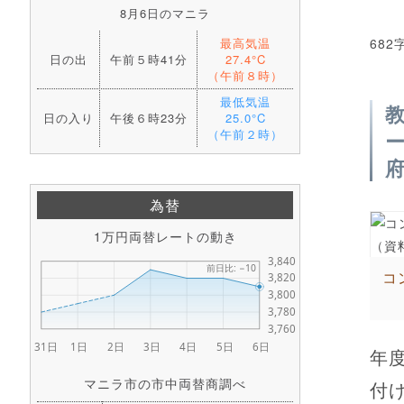
8月6日のマニラ
最高気温
682
日の出
午前５時41分
27.4°C
（午前８時）
最低気温
日の入り
午後６時23分
25.0°C
（午前２時）
為替
1万円両替レートの動き
コ
年
マニラ市の市中両替商調べ
付