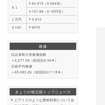
Ｐ60.815（0.064安）
＄１
￥157.88（0.16円安）
１万円
Ｐ3,810
＄100
Ｐ6070
株価
比証券取引所株価指数
＝6,277.95（前回比8.36▼）
日経平均株価
＝65,683.26（前回比617.18▼）
きょうの地元紙トップニュース
ピアトスのような愛称利用について会