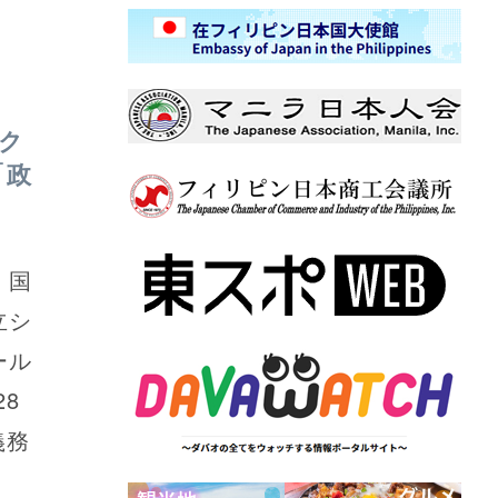
ク
「政
、国
立シ
ール
28
義務