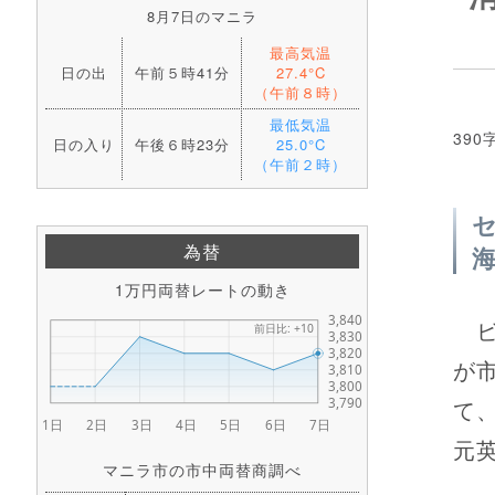
8月7日のマニラ
最高気温
日の出
午前５時41分
27.4°C
（午前８時）
最低気温
390
日の入り
午後６時23分
25.0°C
（午前２時）
為替
1万円両替レートの動き
ビ
が
て
元英
マニラ市の市中両替商調べ