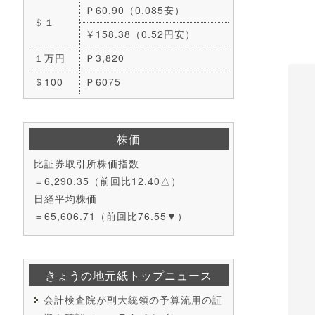
Ｐ60.90（0.085安）
＄１
￥158.38（0.52円安）
１万円
Ｐ3,820
＄100
Ｐ6075
株価
比証券取引所株価指数
＝6,290.35（前回比12.40△）
日経平均株価
＝65,606.71（前回比76.55▼）
きょうの地元紙トップニュース
会計検査院が副大統領の予算流用の証