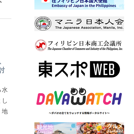
、
討
る水
とし
。地