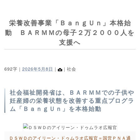
栄養改善事業「ＢａｎｇＵｎ」本格始
動 ＢＡＲＭＭの母子２万２０００人を
支援へ
692字｜
2026年5月8日
｜
｜社会
社会福祉開発省は、ＢＡＲＭＭでの子供や
妊産婦の栄養状態を改善する重点プログラ
ム「ＢａｎｇＵｎ」を本格始動
ＤＳＷＤのアイリーン・ドゥムラオ広報官＝国営ＰＮＡ通