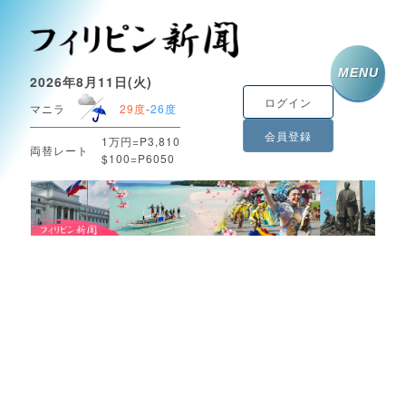
MENU
2026年8月11日(火)
ログイン
マニラ
29度
-
26度
会員登録
1万円=P3,810
両替レート
$100=P6050