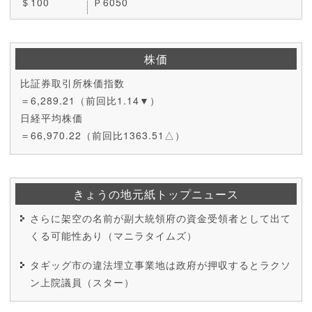
＄100
Ｐ6050
株価
比証券取引所株価指数
＝6,289.21（前回比1.14▼）
日経平均株価
＝66,970.22（前回比1363.51△）
きょうの地元紙トップニュース
さらに架空の名前が副大統領府の資金受領者として出て
くる可能性あり（マニラタイムズ）
タギッグ市の違法埋立事業地は政府が押収するとラクソ
ン上院議員（スター）