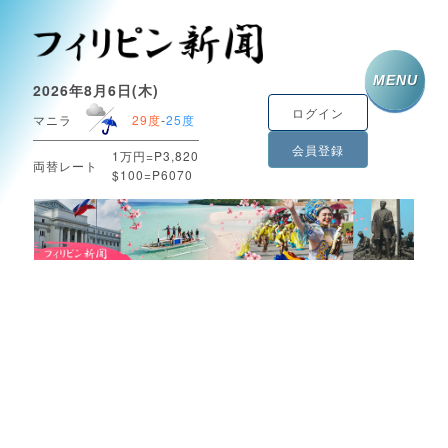
MENU
2026年8月6日(木)
ログイン
マニラ
29度
-
25度
会員登録
1万円=P3,820
両替レート
$100=P6070