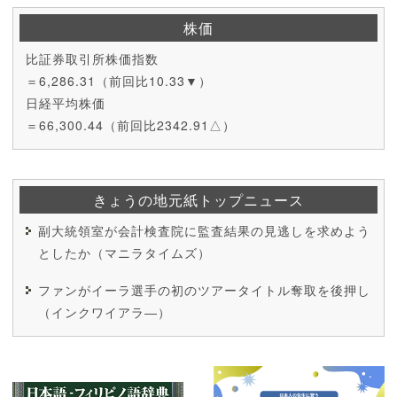
株価
比証券取引所株価指数
＝6,286.31（前回比10.33▼）
日経平均株価
＝66,300.44（前回比2342.91△）
きょうの地元紙トップニュース
副大統領室が会計検査院に監査結果の見逃しを求めよう
としたか（マニラタイムズ）
ファンがイーラ選手の初のツアータイトル奪取を後押し
（インクワイアラ―）