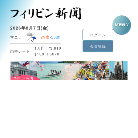
MENU
2026年8月7日(金)
ログイン
マニラ
29度
-
25度
会員登録
1万円=P3,810
両替レート
$100=P6070