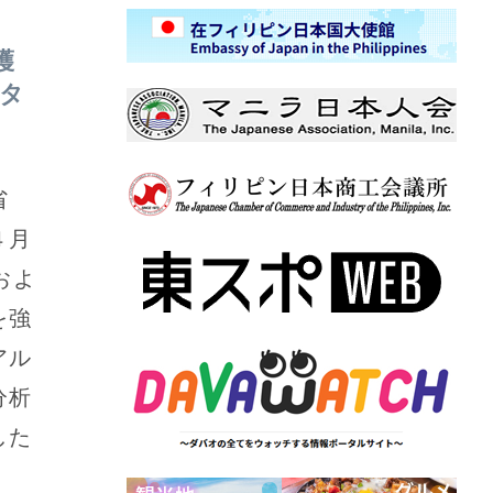
護
タ
省
４月
およ
を強
アル
分析
した