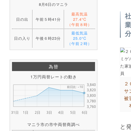
8月6日のマニラ
最高気温
日の出
午前５時41分
27.4°C
（午前８時）
最低気温
日の入り
午後６時23分
25.0°C
（午前２時）
為替
1万円両替レートの動き
２
サ
被
マニラ市の市中両替商調べ
と発