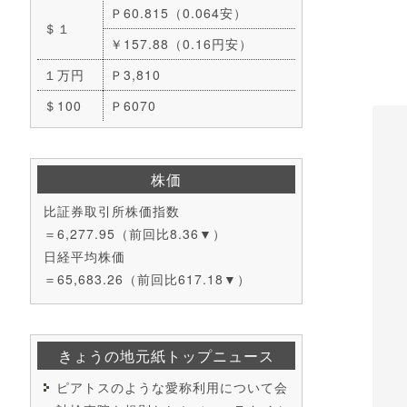
Ｐ60.815（0.064安）
＄１
￥157.88（0.16円安）
１万円
Ｐ3,810
＄100
Ｐ6070
株価
比証券取引所株価指数
＝6,277.95（前回比8.36▼）
日経平均株価
＝65,683.26（前回比617.18▼）
きょうの地元紙トップニュース
ピアトスのような愛称利用について会