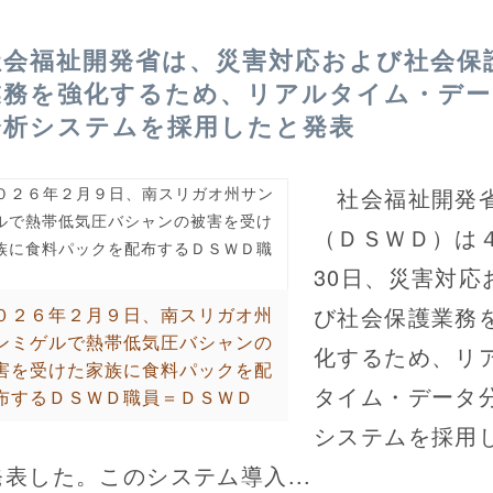
社会福祉開発省は、災害対応および社会保
業務を強化するため、リアルタイム・デー
分析システムを採用したと発表
社会福祉開発
（ＤＳＷＤ）は
30日、災害対応
び社会保護業務
０２６年２月９日、南スリガオ州
ンミゲルで熱帯低気圧バシャンの
化するため、リ
害を受けた家族に食料パックを配
タイム・データ
布するＤＳＷＤ職員＝ＤＳＷＤ
システムを採用
表した。このシステム導入...