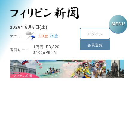
MENU
2026年8月8日(土)
ログイン
マニラ
29度
-
25度
会員登録
1万円=P3,820
両替レート
$100=P6075