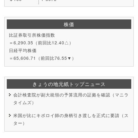
株価
比証券取引所株価指数
＝6,290.35（前回比12.40△）
日経平均株価
＝65,606.71（前回比76.55▼）
きょうの地元紙トップニュース
会計検査院が副大統領の予算流用の証拠を確認（マニラ
タイムズ）
米国が比にキボロイ師の身柄引き渡しを正式に要請（ス
ター）