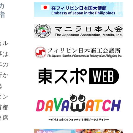
カ
指
カル
事は
年の
断か
る
ピン
首都
出席