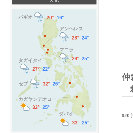
仲
620