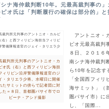
南シナ海仲裁判断10年。元最高裁判事の」
ルピオ氏は「判断履行の確保は部分的」と
摘
アントニオ・
ピオ元最高裁判
８日、２０１６
南シナ海仲裁判
高裁判所元判事のアントニオ・カ
ピオ氏（右）と西フィリピン海担
ら10年を記念す
フィリピン沿岸警備隊報道官のジ
「全国西フィリ
イ・タリエラ少将。水曜日に開催
れたサミットの傍らで記者団に対
海サミット」（
した＝８日、首都圏パサイ市でロ
圏パサイ市）に
ビーナ・アシド撮影
し、「国際...