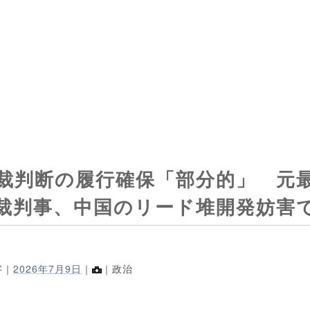
裁判断の履行確保「部分的」 元
裁判事、中国のリード堆開発妨害
字｜
2026年7月9日
｜
｜政治