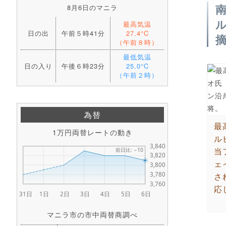
8月6日のマニラ
最高気温
日の出
午前５時41分
27.4°C
（午前８時）
最低気温
日の入り
午後６時23分
25.0°C
（午前２時）
為替
最
1万円両替レートの動き
ル
当
ェ
さ
応
マニラ市の市中両替商調べ