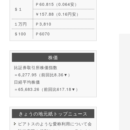
Ｐ60.815（0.064安）
＄１
￥157.88（0.16円安）
１万円
Ｐ3,810
＄100
Ｐ6070
株価
比証券取引所株価指数
＝6,277.95（前回比8.36▼）
日経平均株価
＝65,683.26（前回比617.18▼）
きょうの地元紙トップニュース
ピアトスのような愛称利用について会