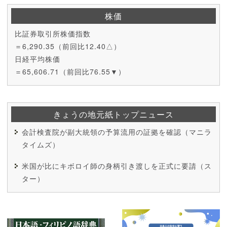
株価
比証券取引所株価指数
＝6,290.35（前回比12.40△）
日経平均株価
＝65,606.71（前回比76.55▼）
きょうの地元紙トップニュース
会計検査院が副大統領の予算流用の証拠を確認（マニラ
タイムズ）
米国が比にキボロイ師の身柄引き渡しを正式に要請（ス
ター）