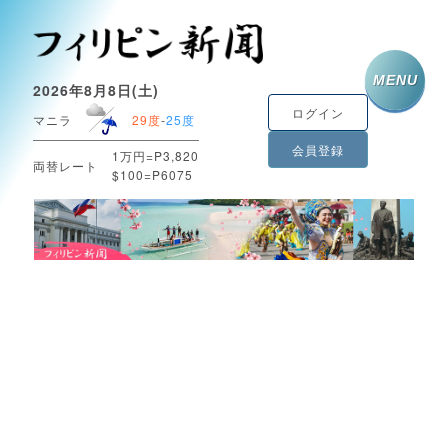
MENU
2026年8月8日(土)
ログイン
マニラ
29度
-
25度
会員登録
1万円=P3,820
両替レート
$100=P6075