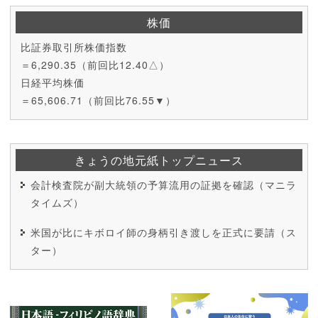
株価
比証券取引所株価指数
＝6,290.35（前回比12.40△）
日経平均株価
＝65,606.71（前回比76.55▼）
きょうの地元紙トップニュース
会計検査院が副大統領の予算流用の証拠を確認（マニラ
タイムズ）
米国が比にキボロイ師の身柄引き渡しを正式に要請（ス
ター）