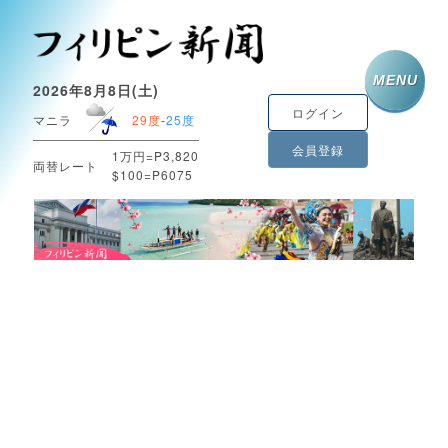
MENU
2026年8月8日(土)
ログイン
マニラ
29度
-
25度
会員登録
1万円=P3,820
両替レート
$100=P6075