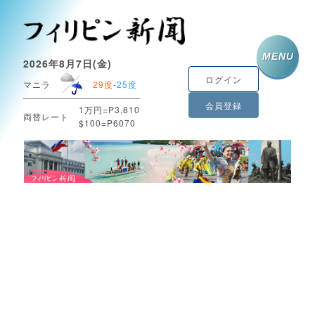
MENU
2026年8月7日(金)
ログイン
マニラ
29度
-
25度
会員登録
1万円=P3,810
両替レート
$100=P6070