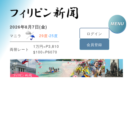
MENU
2026年8月7日(金)
ログイン
マニラ
29度
-
25度
会員登録
1万円=P3,810
両替レート
$100=P6070