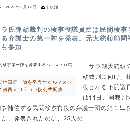
字｜
2026年6月12日
｜
｜政治
サラ氏弾劾裁判の検事役議員団は民間検事
なる弁護士の第一陣を発表。元大統領顧問
佐も参加
サラ副大統領
劾裁判に向け、
間検事第一陣を発表するルィスト
役となる下院議
ロ議員＝11日（下院公式配信）
は11日、同裁判
側を補佐する民間検察官役の弁護士団の第１陣
た。発表されたのは、25人の...