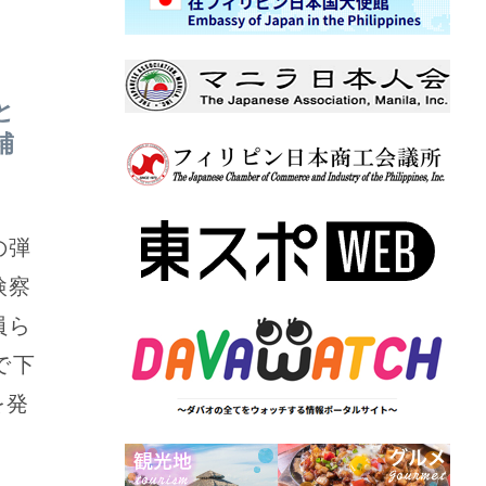
と
補
の弾
検察
員ら
で下
を発