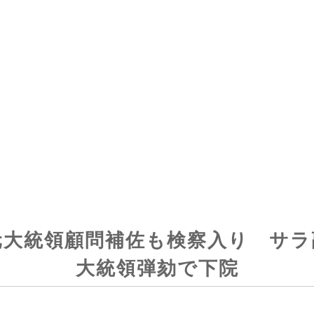
元大統領顧問補佐も検察入り サラ
大統領弾劾で下院