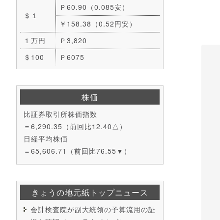
Ｐ60.90（0.085安）
＄１
￥158.38（0.52円安）
１万円
Ｐ3,820
＄100
Ｐ6075
株価
比証券取引所株価指数
＝6,290.35（前回比12.40△）
日経平均株価
＝65,606.71（前回比76.55▼）
きょうの地元紙トップニュース
会計検査院が副大統領の予算流用の証