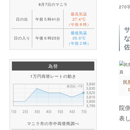
8月7日のマニラ
270
最高気温
日の出
午前５時41分
27.4°C
（午前８時）
最低気温
日の入り
午後６時23分
25.0°C
（午前２時）
為替
1万円両替レートの動き
民
院
表し
マニラ市の市中両替商調べ