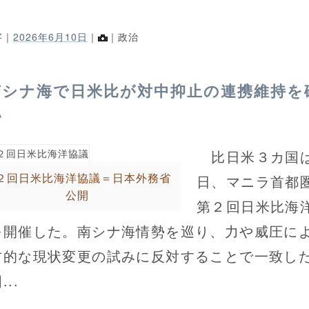
字｜
2026年6月10日
｜
｜政治
南シナ海で日米比が対中抑止の連携維持を
認
比日米３カ国
２回日米比海洋協議＝日本外務省
日、マニラ首都
公開
第２回日米比海
を開催した。南シナ海情勢を巡り、力や威圧に
方的な現状変更の試みに反対することで一致し
...