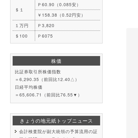
Ｐ60.90（0.085安）
＄１
￥158.38（0.52円安）
１万円
Ｐ3,820
＄100
Ｐ6075
株価
比証券取引所株価指数
＝6,290.35（前回比12.40△）
日経平均株価
＝65,606.71（前回比76.55▼）
きょうの地元紙トップニュース
会計検査院が副大統領の予算流用の証