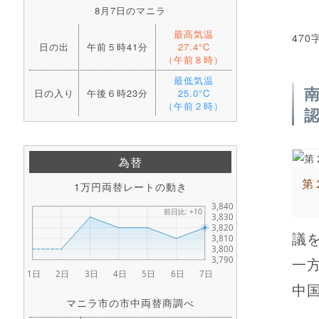
8月7日のマニラ
最高気温
470
日の出
午前５時41分
27.4°C
（午前８時）
最低気温
日の入り
午後６時23分
25.0°C
（午前２時）
為替
第
1万円両替レートの動き
議
一
中国
マニラ市の市中両替商調べ