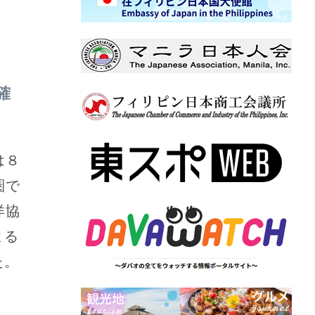
確
は８
圏で
洋協
よる
た。