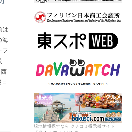
力
領は
の海
たフ
設
、西
域＝
現地情報探すなら クチコミ掲示板サイト