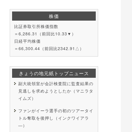
株価
比証券取引所株価指数
＝6,286.31（前回比10.33▼）
日経平均株価
＝66,300.44（前回比2342.91△）
きょうの地元紙トップニュース
副大統領室が会計検査院に監査結果の
見逃しを求めようとしたか（マニラタ
イムズ）
ファンがイーラ選手の初のツアータイ
トル奪取を後押し（インクワイアラ
―）