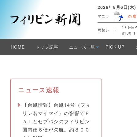
2026年8月6日(木)
マニラ
29度
1万円=P
両替レート
$100=P
HOME
トップ記事
ニュース一覧
PICK UP
ニュース速報
【台風情報】台風14号（フィ
リン名マイマイ）の影響でＰ
ＡＬとセブパシのフィリピン
国内便６便が欠航。約８００