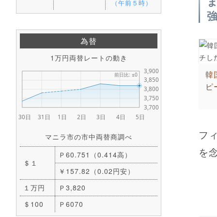
（午前５時）
為替
1万円両替レートの動き
韓
ピ
フ
マニラ市の市中両替商調べ
を念
Ｐ60.751（0.414高）
＄１
￥157.82（0.02円安）
１万円
Ｐ3,820
＄100
Ｐ6070