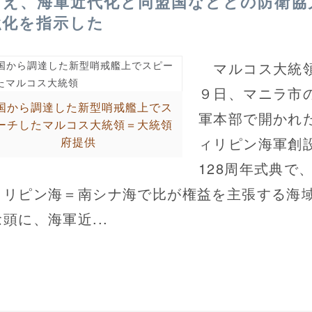
まえ、海軍近代化と同盟国などとの防衛協
強化を指示した
マルコス大統
９日、マニラ市
国から調達した新型哨戒艦上でス
軍本部で開かれ
ーチしたマルコス大統領＝大統領
ィリピン海軍創
府提供
128周年式典で
ィリピン海＝南シナ海で比が権益を主張する海
頭に、海軍近...